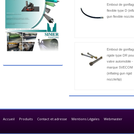
Embout de gonflag
flexible type D (infl
gun flexible nozzle/
Embout de gonflag
rigide type DR pou
valve automobile -
marque SVECOM
(inflating gun rigid
nozzle/tip)
Accueil
Produits
Contact et adresse
Mentions Légales
Webmaster