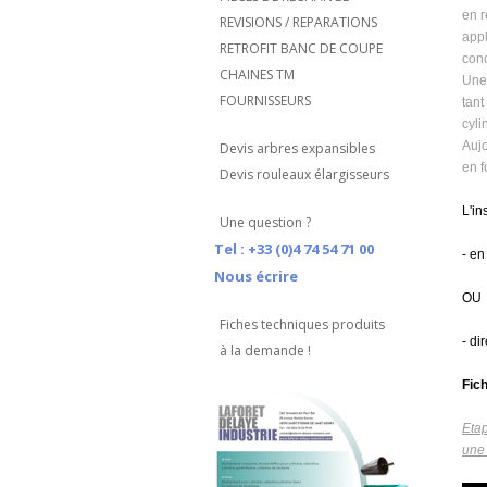
en r
REVISIONS / REPARATIONS
appl
RETROFIT BANC DE COUPE
conc
CHAINES TM
Une
FOURNISSEURS
tant
cyli
Aujo
Devis arbres expansibles
en f
Devis rouleaux élargisseurs
L'in
Une question ?
Tel : +33 (0)4 74 54 71 00
- en
Nous écrire
OU
Fiches techniques produits
- di
à la demande !
Fic
Etap
une 