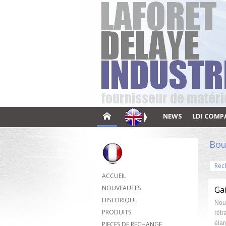
NEWS
LDI COMP
Bou
Rec
ACCUEIL
NOUVEAUTES
Gai
HISTORIQUE
Nous
PRODUITS
rétr
élar
PIECES DE RECHANGE