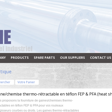
ANY
PRODUCTS
SPARE PARTS
OUR SUPPLIERS
CONTACT US
tique
hercher
Votre Panier
ne/chemise thermo-rétractable en téflon FEP & PFA (heat shr
 proposons la fourniture de gaines/chemises thermo-
actables en téflon FEP & PFA pour vos rouleaux
gisseurs courbes ou droits. Les gaines thermo-rétractables