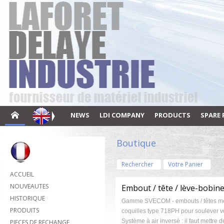
NEWS
LDI COMPANY
PRODUCTS
SPARE 
Boutique
Rechercher
Votre Panier
ACCUEIL
NOUVEAUTES
Embout / tête / lève-bobin
HISTORIQUE
Gamme SVECOM - embouts / têtes m
PRODUITS
coquilles type 718PH pour soulever v
Système à air inversé : il faut mettre de
PIECES DE RECHANGE