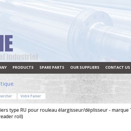
ANY
PRODUCTS
SPARE PARTS
OUR SUPPLIERS
CONTACT US
tique
hercher
Votre Panier
liers type RU pour rouleau élargisseur/déplisseur - marqu
eader roll)