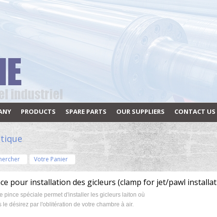
ANY
PRODUCTS
SPARE PARTS
OUR SUPPLIERS
CONTACT US
tique
hercher
Votre Panier
ce pour installation des gicleurs (clamp for jet/pawl installat
e pince spéciale permet d'installer les gicleurs laiton où
 le désirez par l'oblitération de votre chambre à air.