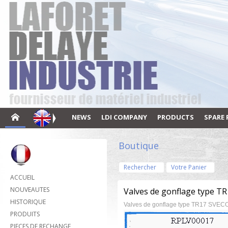
NEWS
LDI COMPANY
PRODUCTS
SPARE 
Boutique
Rechercher
Votre Panier
ACCUEIL
NOUVEAUTES
Valves de gonflage type TR
HISTORIQUE
Valves de gonflage type TR17 SVE
PRODUITS
PIECES DE RECHANGE