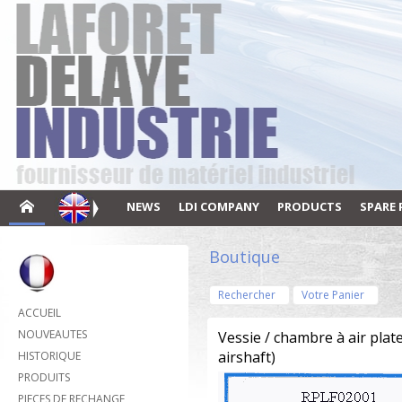
NEWS
LDI COMPANY
PRODUCTS
SPARE 
Boutique
Rechercher
Votre Panier
ACCUEIL
NOUVEAUTES
Vessie / chambre à air pla
airshaft)
HISTORIQUE
PRODUITS
PIECES DE RECHANGE