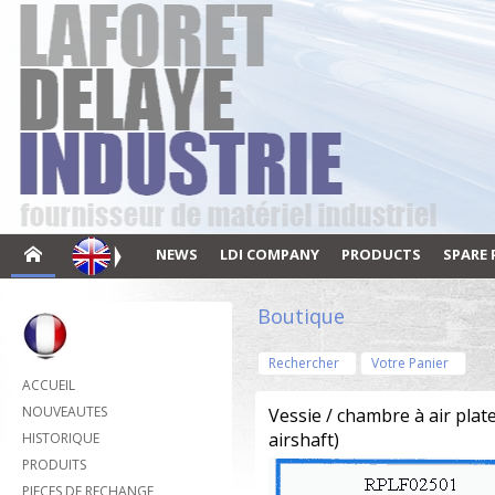
NEWS
LDI COMPANY
PRODUCTS
SPARE 
Boutique
Rechercher
Votre Panier
ACCUEIL
NOUVEAUTES
Vessie / chambre à air pla
airshaft)
HISTORIQUE
PRODUITS
PIECES DE RECHANGE