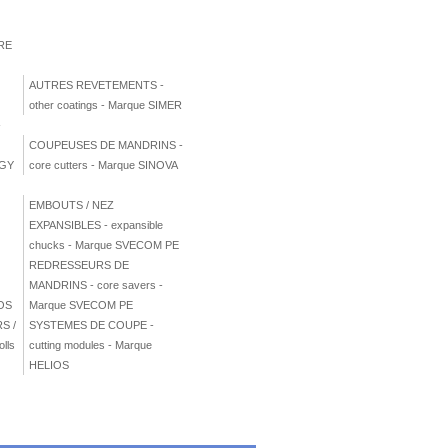
RE
AUTRES REVETEMENTS -
other coatings - Marque SIMER
-
COUPEUSES DE MANDRINS -
GY
core cutters - Marque SINOVA
EMBOUTS / NEZ
e
EXPANSIBLES - expansible
chucks - Marque SVECOM PE
REDRESSEURS DE
MANDRINS - core savers -
IOS
Marque SVECOM PE
S /
SYSTEMES DE COUPE -
lls
cutting modules - Marque
HELIOS