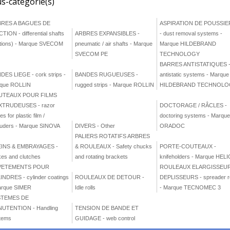
s-catégorie(s)
RES A BAGUES DE
ASPIRATION DE POUSSIE
TION - differential shafts
ARBRES EXPANSIBLES -
- dust removal systems -
ictions) - Marque SVECOM
pneumatic / air shafts - Marque
Marque HILDEBRAND
SVECOM PE
TECHNOLOGY
BARRES ANTISTATIQUES 
DES LIEGE - cork strips -
BANDES RUGUEUSES -
antistatic systems - Marque
que ROLLIN
rugged strips - Marque ROLLIN
HILDEBRAND TECHNOLO
UTEAUX POUR FILMS
XTRUDEUSES - razor
DOCTORAGE / RÂCLES -
es for plastic film /
doctoring systems - Marqu
ruders - Marque SINOVA
DIVERS - Other
ORADOC
PALIERS ROTATIFS ARBRES
INS & EMBRAYAGES -
& ROULEAUX - Safety chucks
PORTE-COUTEAUX -
kes and clutches
and rotating brackets
knifeholders - Marque HEL
VETEMENTS POUR
ROULEAUX ELARGISSEUR
INDRES - cylinder coatings
ROULEAUX DE DETOUR -
DEPLISSEURS - spreader ro
arque SIMER
Idle rolls
- Marque TECNOMEC 3
STEMES DE
UTENTION - Handling
TENSION DE BANDE ET
tems
GUIDAGE - web control