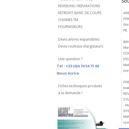
Sou
REVISIONS / REPARATIONS
RETROFIT BANC DE COUPE
ARB
FRIC
CHAINES TM
(fr
FOURNISSEURS
PE
Devis arbres expansibles
BAN
Devis rouleaux élargisseurs
Mar
CO
Une question ?
D'E
blad
Tel : +33 (0)4 74 54 71 00
ext
Nous écrire
FRE
Fiches techniques produits
bra
à la demande !
RE
CYL
- M
SY
MAN
sys