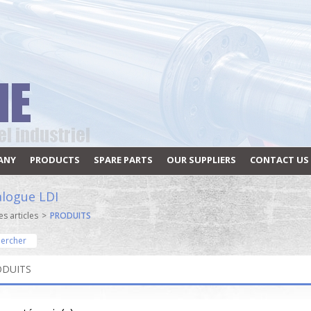
ANY
PRODUCTS
SPARE PARTS
OUR SUPPLIERS
CONTACT US
alogue LDI
es articles
>
PRODUITS
ercher
ODUITS